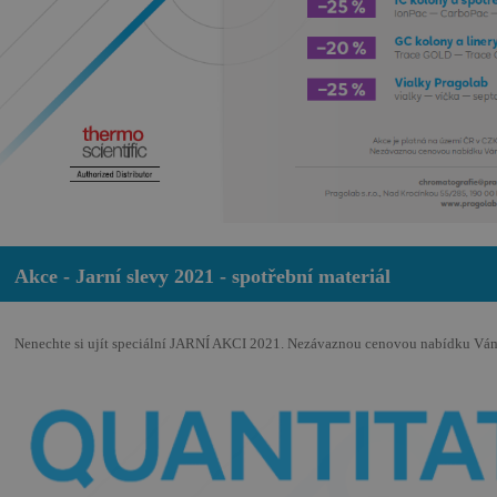
Akce - Jarní slevy 2021 - spotřební materiál
Nenechte si ujít speciální JARNÍ AKCI 2021. Nezávaznou cenovou nabídku Vám