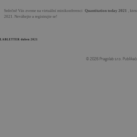
Srdečně Vás zveme na virtuální minikonferenci
Quantitation today 2021
, kte
2021. Neváhejte a registrujte se!
LABLETTER duben 2021
© 2026 Pragolab s.r.o.
Publikač