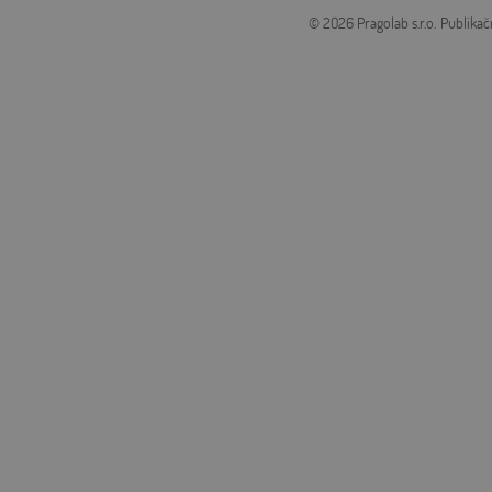
© 2026 Pragolab s.r.o.
Publikač