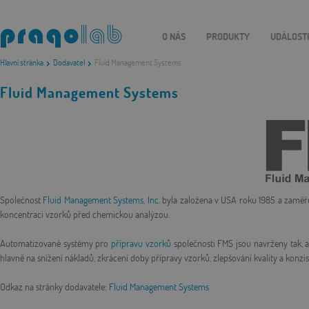
O NÁS
PRODUKTY
UDÁLOST
Hlavní stránka
Dodavatel
Fluid Management Systems
Fluid Management Systems
Společnost
Fluid Management Systems, Inc
. byla založena v USA roku 1985 a zaměřu
koncentraci vzorků před chemickou analýzou.
Automatizované systémy pro
přípravu vzorků
společnosti FMS jsou navrženy tak, ab
hlavně na snížení nákladů, zkrácení doby přípravy vzorků, zlepšování kvality a konzi
Odkaz na stránky dodavatele:
Fluid Management Systems