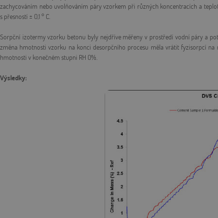
zachycováním nebo uvolňováním páry vzorkem při různých koncentracích a teplot
s přesností ± 0,1 ° C.
Sorpční izotermy vzorku betonu byly nejdříve měřeny v prostředí vodní páry a p
změna hmotnosti vzorku na konci desorpčního procesu měla vrátit fyzisorpcí na
hmotnosti v konečném stupni RH 0%.
Výsledky: