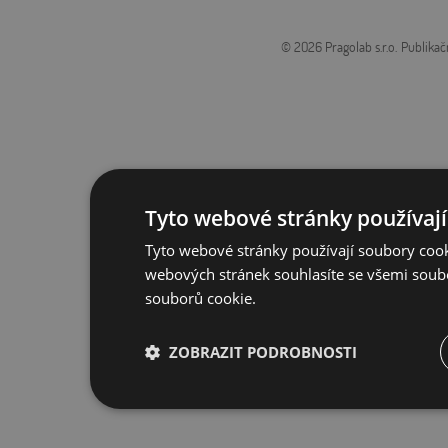
© 2026 Pragolab s.r.o.
Publikač
Tyto webové stránky používají
Tyto webové stránky používají soubory cook
webových stránek souhlasíte se všemi soub
souborů cookie.
ZOBRAZIT PODROBNOSTI
Nezbytně nutné
Výkonové
S
soubory
soubory