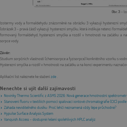
Obr. 3
– Iz
Izotermy vody a formaldehydu znázorněné na obrázku 3 vykazují hysterezní smyč
(obrázek 3 - pravá část) vykazují hysterezní smyčku, která indikuje retenci formal
formovaný formaldehyd, hysterezní smyčka a rozdíl v hmotnosti na začátku a na
sorpce vody.
Závěr:
Studium sorpčních vlastností (chemisorpce a fyzisorpce) konkrétního vzorku s vo
Hysterezní smyčka a rozdíl v hmotnosti na začátku a na konci experimentu naznačo
Aplikační list naleznete ke stažení
zde
.
Nenechte si ujít další zajímavosti
Novinky Thermo Scientific z ASMS 2026: Nová generace hmotnostní spektrometri
Stanovení fluoru v textiliích pomocí spalovací iontové chromatografie (CIC) po
Záhada neviditelného dusíku: Proč lehčí neznamená vždy lépe průchodné?
Hypulse Surface Analysis System
Vanquish Access – dostupné řešení spolehlivých HPLC analýz