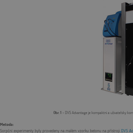
Obr. 1
– DVS Advantage je kompaktní a uživatelsky komf
Metoda:
Sorpční experimenty byly provedeny na malém vzorku betonu na přístroji
DVS A