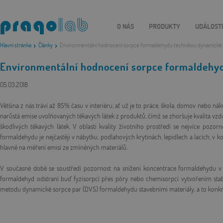
O NÁS
PRODUKTY
UDÁLOST
Hlavní stránka
Články
Environmentální hodnocení sorpce formaldehydu technikou dynamické 
Environmentální hodnocení sorpce formaldehy
05.03.2018
Většina z nás tráví až 85% času v interiéru, ať už je to práce, škola, domov nebo 
narůstá emise uvolňovaných těkavých látek z produktů, čímž se zhoršuje kvalita vz
škodlivých těkavých látek. V oblasti kvality životního prostředí se nejvíce pozo
formaldehydu je nejčastěji v nábytku, podlahových krytinách, lepidlech a lacích, v 
hlavně na měření emisí ze zmíněných materiálů.
V současné době se soustředí pozornost na snížení koncentrace formaldehydu v 
formaldehyd odstraní buď fyzisorpcí přes póry nebo chemisorpcí vytvořením stab
metodu dynamické sorpce par (DVS) formaldehydu stavebními materiály, a to konk