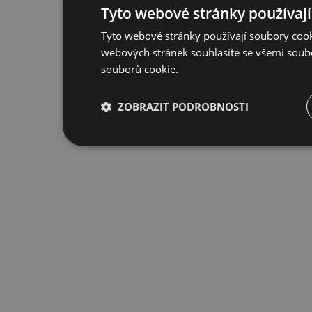
Tyto webové stránky používají
Tyto webové stránky používají soubory cook
webových stránek souhlasíte se všemi soub
souborů cookie.
ZOBRAZIT PODROBNOSTI
Nezbytně nutné
Výkonové
S
soubory
soubory
Nezbytně nutné soubory
Výkonové soubory
Nezbytně nutné soubory cookie umožňují základní funkce
stránky nelze bez nezbytně nutných souborů cookie spr