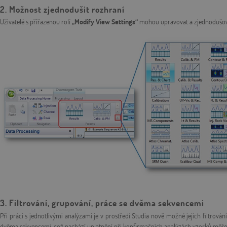
2.
Možnost zjednodušit rozhraní
Uživatelé s přiřazenou rolí
„Modify View Settings“
mohou upravovat a zjednodušovat 
3. Filtrování, grupování, práce se dvěma sekvencemi
Při práci s jednotlivými analýzami je v prostředí Studia nově možné jejich filtrová
dvěma sekvencemi, což nachází uplatnění při konfirmačních analýzách vzorků měř