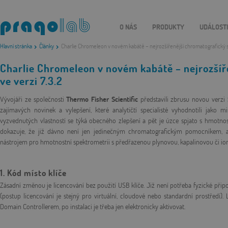
O NÁS
PRODUKTY
UDÁLOST
Hlavní stránka
Články
Charlie Chromeleon v novém kabátě – nejrozšířenější chromatografický 
Charlie Chromeleon v novém kabátě – nejrozší
ve verzi 7.3.2
Vývojáři ze společnosti
Thermo Fisher Scientific
představili zbrusu novou verzi
zajímavých novinek a vylepšení, které analytičtí specialisté vyhodnotili jako
vyzvednutých vlastností se týká obecného zlepšení a pět je úzce spjato s hmot
dokazuje, že již dávno není jen jedinečným chromatografickým pomocníkem, a
nástrojem pro hmotnostní spektrometrii s předřazenou plynovou, kapalinovou či io
1.
Kód místo klíče
Zásadní změnou je licencování bez použití USB klíče. Již není potřeba fyzické připoj
(postup licencování je stejný pro virtuální, cloudové nebo standardní prostředí)
Domain Controllerem, po instalaci je třeba jen elektronicky aktivovat.