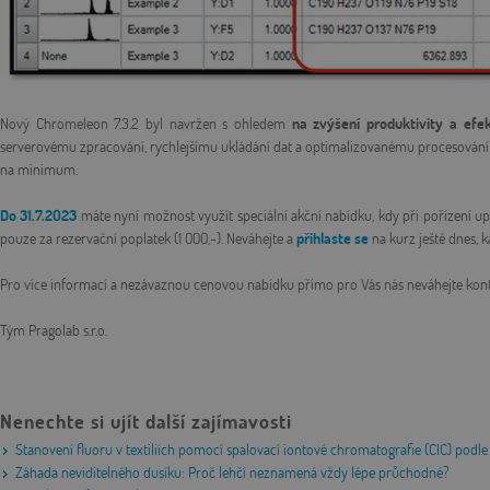
Nový Chromeleon 7.3.2 byl navržen s ohledem
na zvýšení produktivity a efekt
serverovému zpracování, rychlejšímu ukládání dat a optimalizovanému procesování n
na minimum.
Do 31.7.2023
máte nyní možnost využít speciální akční nabídku, kdy při pořízení u
pouze za rezervační poplatek (1 000,-). Neváhejte a
přihlaste se
na kurz ještě dnes, 
Pro více informací a nezávaznou cenovou nabídku přímo pro Vás nás neváhejte kont
Tým Pragolab s.r.o.
Nenechte si ujít další zajímavosti
Stanovení fluoru v textiliích pomocí spalovací iontové chromatografie (CIC) po
Záhada neviditelného dusíku: Proč lehčí neznamená vždy lépe průchodné?