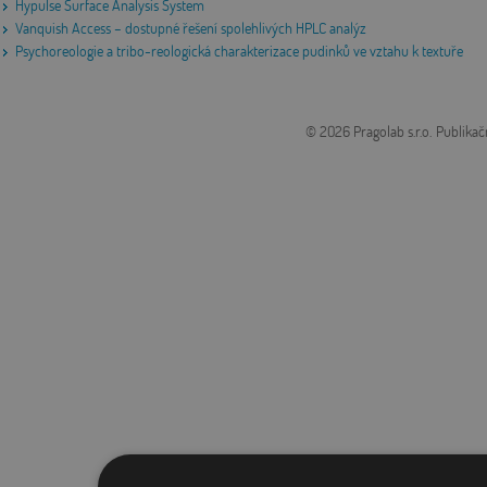
Hypulse Surface Analysis System
Vanquish Access – dostupné řešení spolehlivých HPLC analýz
Psychoreologie a tribo-reologická charakterizace pudinků ve vztahu k textuře
© 2026 Pragolab s.r.o.
Publikač