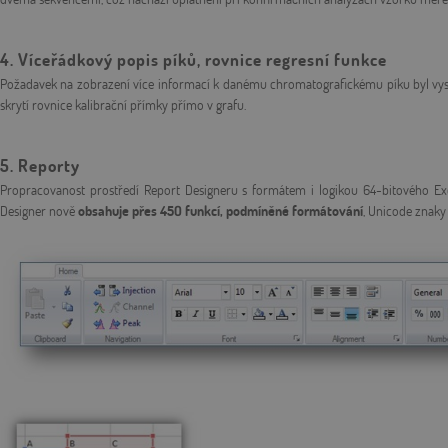
4. Víceřádkový popis píků, rovnice regresní funkce
Požadavek na zobrazení více informací k danému chromatografickému píku byl vysly
skrytí rovnice kalibrační přímky přímo v grafu.
5. Reporty
Propracovanost prostředí Report Designeru s formátem i logikou 64-bitového Exc
Designer nově
obsahuje přes 450 funkcí, podmíněné formátování
, Unicode znaky