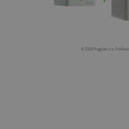
© 2026 Pragolab s.r.o.
Publikač