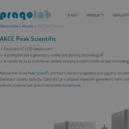
O NÁS
PRODUKTY
UDÁLOST
Hlavní stránka
Aktuality
AKCE Peak Scientific
AKCE Peak Scientific
Používáte GC s FID detektorem?
A přemýšleli jste o generátoru vodíku pro plynový chromatograf?
A nestálo by za to zredukovat náklady na plyny a uspořit místo ve Vaší chromatog
Náš partner firma
Peak Scientific
přichází s lukrativní nabídkou pro všechny uživate
Generátor čistého vzduchu (Zero Air) je v případě objednání generátoru velmi či
oslovila, budeme rádi, pokud nás budete
kontaktovat
.