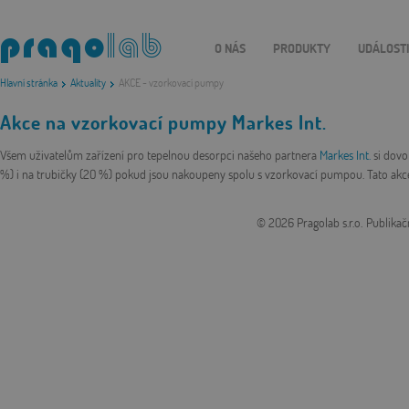
O NÁS
PRODUKTY
UDÁLOST
Hlavní stránka
Aktuality
AKCE - vzorkovací pumpy
Akce na vzorkovací pumpy Markes Int.
Všem uživatelům zařízení pro tepelnou desorpci našeho partnera
Markes Int.
si dovo
%) i na trubičky (20 %) pokud jsou nakoupeny spolu s vzorkovací pumpou. Tato akce 
© 2026 Pragolab s.r.o.
Publikač